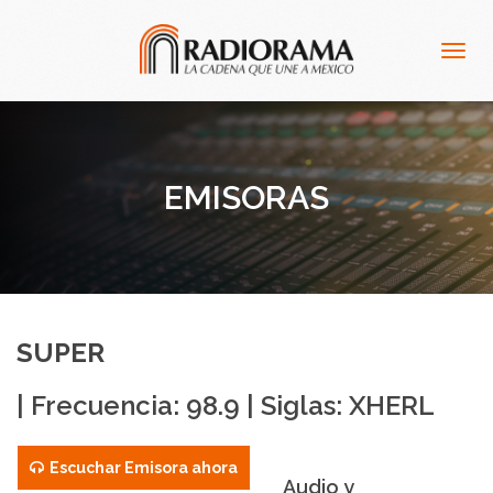
Togg
navig
EMISORAS
SUPER
| Frecuencia: 98.9 | Siglas: XHERL
Escuchar Emisora ahora
Audio y