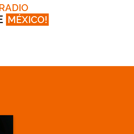
 RADIO
E
MÉXICO!