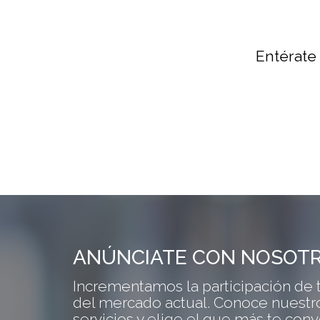
Entérate
ANÚNCIATE CON NOSOT
Incrementamos la participación de 
del mercado actual. Conoce nuestro
servicios y elige el que más te con