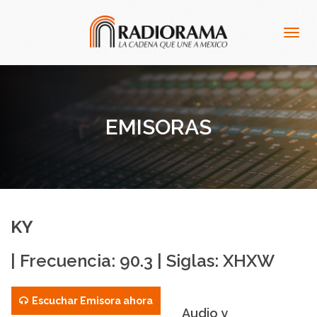
Togg
navig
EMISORAS
KY
| Frecuencia: 90.3 | Siglas: XHXW
Escuchar Emisora ahora
Audio y