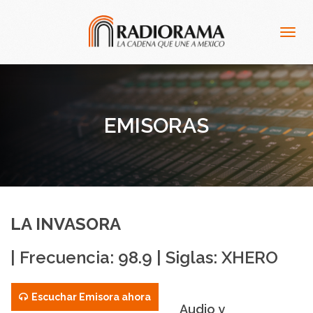
Togg
navig
EMISORAS
LA INVASORA
| Frecuencia: 98.9 | Siglas: XHERO
Escuchar Emisora ahora
Audio y