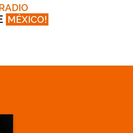
 RADIO
E
MÉXICO!