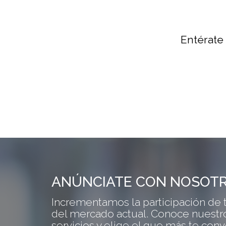
Entérate
ANÚNCIATE CON NOSOT
Incrementamos la participación de 
del mercado actual. Conoce nuestro
servicios y elige el que más te con